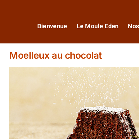
Passer
au
contenu
Bienvenue
Le Moule Eden
Nos
Moelleux au chocolat