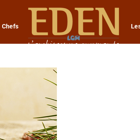
 Chefs
Le