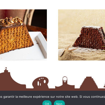
2023 - 2027 || Tous droits réservés || Conception & Réalisation : OT Team ||
M
 garantir la meilleure expérience sur notre site web. Si vous continuez 
OK
Non